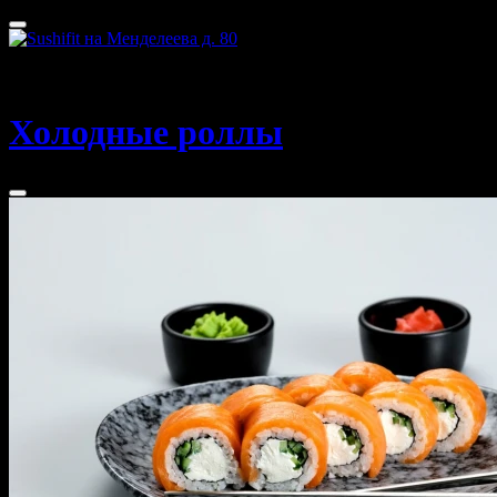
Уфа
80 - 110 мин
Холодные роллы