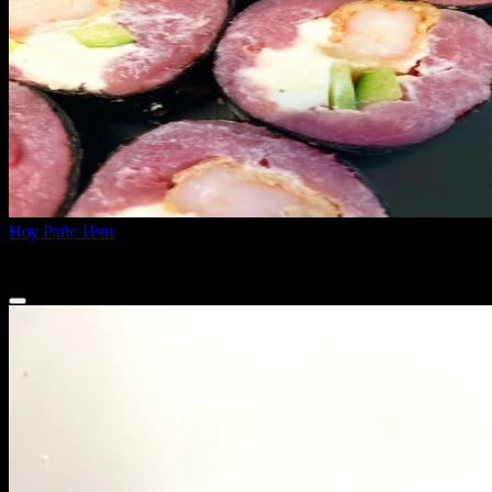
Ноу Райс Ичи
250 г
710 ₽