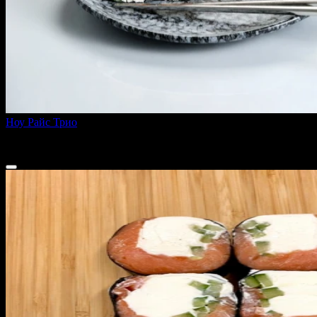
Ноу Райс Трио
240 г
620 ₽