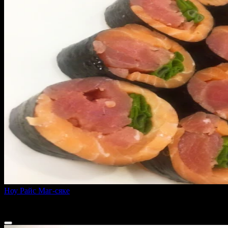
Ноу Райс Маг-сяке
250 г
660 ₽