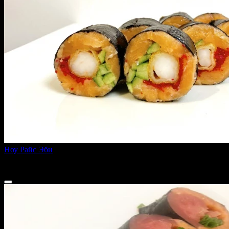
Ноу Райс Эби
250 г
710 ₽