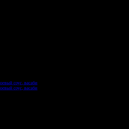
оевый соус, васаби
оевый соус, васаби